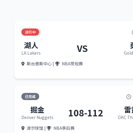
进行中
湖人
VS
LA Lakers
Gold
斯台普斯中心 |
NBA常规赛
已完成
掘金
雷
108-112
Denver Nuggets
OKC Th
波尔球馆 |
NBA季后赛