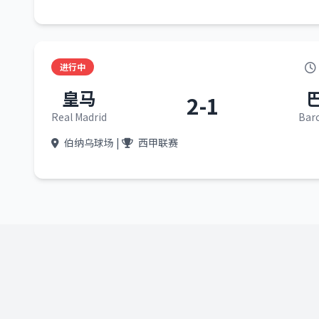
进行中
皇马
2-1
Real Madrid
Bar
伯纳乌球场 |
西甲联赛