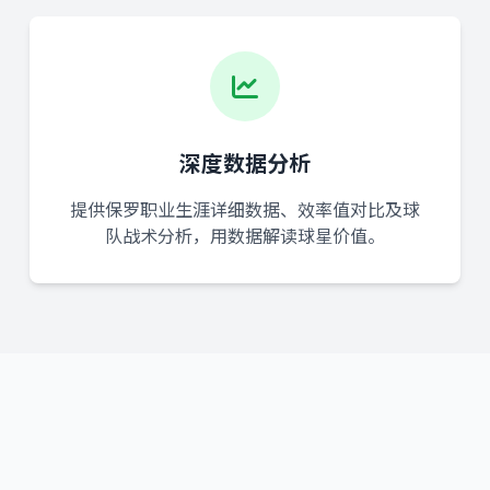
深度数据分析
提供保罗职业生涯详细数据、效率值对比及球
队战术分析，用数据解读球星价值。