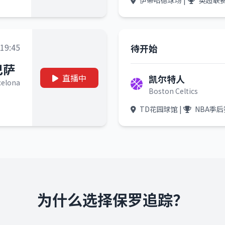
伊蒂哈德球场 |
英超联
19:45
待开始
巴萨
直播中
凯尔特人
celona
Boston Celtics
TD花园球馆 |
NBA季后
为什么选择保罗追踪？