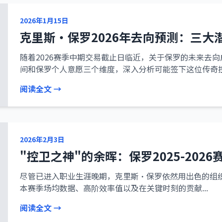
2026年1月15日
克里斯·保罗2026年去向预测：三大
随着2026赛季中期交易截止日临近，关于保罗的未来去
间和保罗个人意愿三个维度，深入分析可能签下这位传奇控卫
阅读全文 →
2026年2月3日
"控卫之神"的余晖：保罗2025-202
尽管已进入职业生涯晚期，克里斯·保罗依然用出色的组
本赛季场均数据、高阶效率值以及在关键时刻的贡献...
阅读全文 →